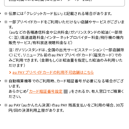
伝票には「クレジットカード払い」と記載される場合があります。
一部プリペイドカードをご利用いただけない店舗やサービスがございま
す。
（auなどの各種通信料金や公共料金/ガソリンスタンドの給油（一部除
く：注）/高速道路料金/インターネットプロバイダー料金/飛行機の機内
販売サービス/有料放送視聴料金など）
注：ガソリンスタンドは、全国の出光サービスステーション（一部店舗除
く）にて、リニューアル前のau PAY プリペイドカード（磁気カード）での
みご利用できます。（金額もしくは給油量を指定した給油のみ利用いた
だけます）
au PAY プリペイドカードの利用不可店舗はこちら
自動精算機等でのご利用時、カード暗証番号が必要になる場合がござ
います。
あらかじめ「
カード暗証番号設定
」をされるか、有人窓口でご精算く
ださい。
au PAY（auかんたん決済）のau PAY 残高支払いをご利用の場合、30万
円/回の決済利用上限があります。